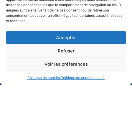
traiter des données telles que le comportement de navigation ou les ID
uniques sur ce site. Le fait de ne pas consentir ou de retirer son
consentement peut avoir un effet négatif sur certaines caractéristiques
11 Rue de la Divette, 60310 Dives
et fonctions.
Tél. 03 44 43 66 87
blm@blm-construction.fr
Accepter
Suivez-nous sur Linkedin !
Refuser
Voir les préférences
Politique de cookies
Politique de confidentialité
mentions légales
politique de confidentialité
politique de cookies (UE)
Plan du site