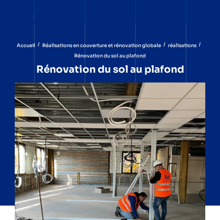
/
/
/
Accueil
Réalisations en couverture et rénovation globale
réalisations
Rénovation du sol au plafond
Rénovation du sol au plafond