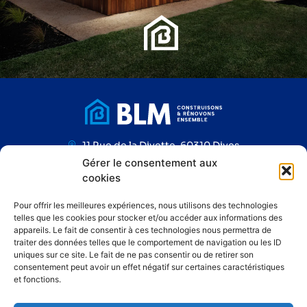
11 Rue de la Divette, 60310 Dives
Tél. 03 44 43 66 87
Gérer le consentement aux
blm@blm-construction.fr
cookies
Pour offrir les meilleures expériences, nous utilisons des technologies
Suivez-nous sur Linkedin !
telles que les cookies pour stocker et/ou accéder aux informations des
appareils. Le fait de consentir à ces technologies nous permettra de
traiter des données telles que le comportement de navigation ou les ID
uniques sur ce site. Le fait de ne pas consentir ou de retirer son
consentement peut avoir un effet négatif sur certaines caractéristiques
et fonctions.