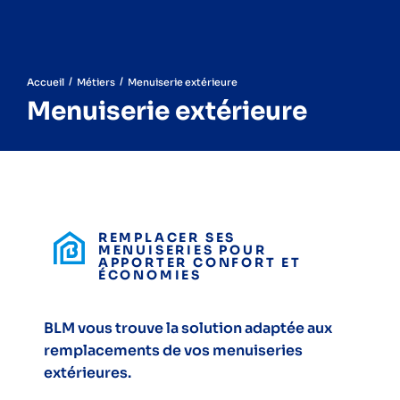
/
/
Accueil
Métiers
Menuiserie extérieure
Menuiserie extérieure
REMPLACER SES
MENUISERIES POUR
APPORTER CONFORT ET
ÉCONOMIES
BLM vous trouve la solution adaptée aux
remplacements de vos menuiseries
extérieures.