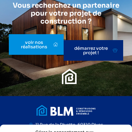
Vous recherchez un partenaire
pour votre projet de
construction ?
voir nos
réalisations
démarrez votre
projet !
11 Rue de la Divette, 60310 Dives
Tél. 03 44 43 66 87